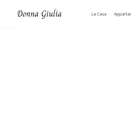
Skip
to
La Casa
Apparta
Donna Giulia Cilento
content