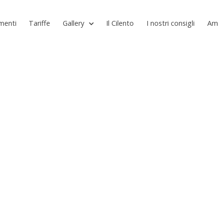
menti
Tariffe
Gallery
Il Cilento
I nostri consigli
Am